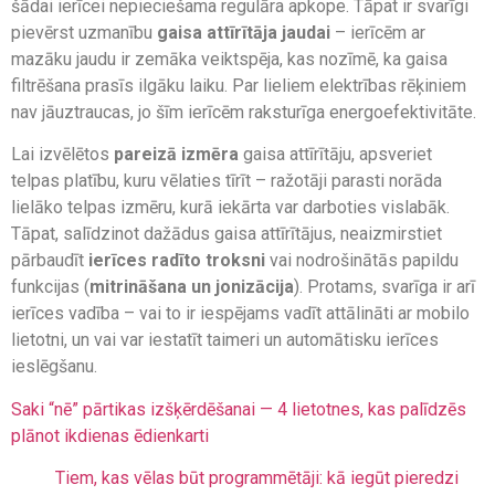
šādai ierīcei nepieciešama regulāra apkope. Tāpat ir svarīgi
pievērst uzmanību
gaisa attīrītāja jaudai
– ierīcēm ar
mazāku jaudu ir zemāka veiktspēja, kas nozīmē, ka gaisa
filtrēšana prasīs ilgāku laiku. Par lieliem elektrības rēķiniem
nav jāuztraucas, jo šīm ierīcēm raksturīga energoefektivitāte.
Lai izvēlētos
pareizā izmēra
gaisa attīrītāju, apsveriet
telpas platību, kuru vēlaties tīrīt – ražotāji parasti norāda
lielāko telpas izmēru, kurā iekārta var darboties vislabāk.
Tāpat, salīdzinot dažādus gaisa attīrītājus, neaizmirstiet
pārbaudīt
ierīces radīto troksni
vai nodrošinātās papildu
funkcijas (
mitrināšana un jonizācija
). Protams, svarīga ir arī
ierīces vadība – vai to ir iespējams vadīt attālināti ar mobilo
lietotni, un vai var iestatīt taimeri un automātisku ierīces
ieslēgšanu.
Saki “nē” pārtikas izšķērdēšanai — 4 lietotnes, kas palīdzēs
plānot ikdienas ēdienkarti
Tiem, kas vēlas būt programmētāji: kā iegūt pieredzi