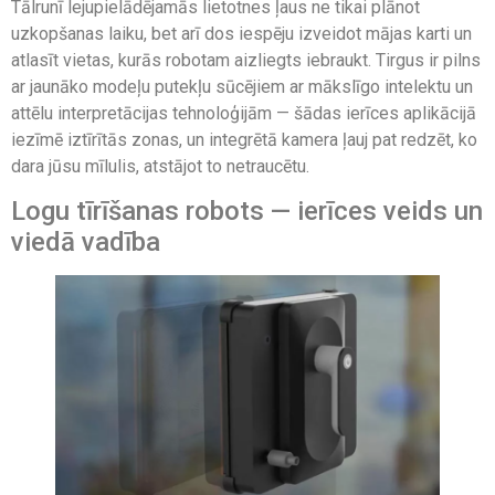
Tālrunī lejupielādējamās lietotnes ļaus ne tikai plānot
uzkopšanas laiku, bet arī dos iespēju izveidot mājas karti un
atlasīt vietas, kurās robotam aizliegts iebraukt. Tirgus ir pilns
ar jaunāko modeļu putekļu sūcējiem ar mākslīgo intelektu un
attēlu interpretācijas tehnoloģijām — šādas ierīces aplikācijā
iezīmē iztīrītās zonas, un integrētā kamera ļauj pat redzēt, ko
dara jūsu mīlulis, atstājot to netraucētu.
Logu tīrīšanas robots — ierīces veids un
viedā vadība