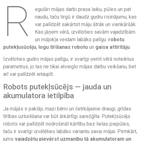
R
egulāri mājas darbi prasa laiku, pūles un pat
naudu, taču tirgū ir daudz gudru risinājumu, kas
var palīdzēt sakārtot māju ātrāk un vienkāršāk.
Kas jāņem vērā, izvēloties savām vajadzībām
un mājokļa veidam labāko palīgu:
robotu
putekļusūcēju
,
logu tīrīšanas robotu
un
gaisa attīrītāju
.
Izvēloties gudro mājas palīgu, ir svarīgi ņemt vērā noteiktus
parametrus, jo tas ne tikai atvieglo mājas darbu veikšanu, bet
arī var palīdzēt ietaupīt.
Robots putekļsūcējs — jauda un
akumulatora ietilpība
Ja mājās ir paklāji, mazi bērni un četrkājainie draugi, grīdas
tīrības uzturēšana var būt ārkārtīgi sarežģīta. Putekļsūcējs
robots var palīdzēt nodrošināt kārtību bez lielas piepūles,
taču ir svarīgi izvēlēties labāko variantu savai mājai. Pirmkārt,
jums
vajadzētu pievērst uzmanību tā akumulatoram un