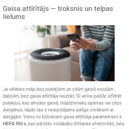
Gaisa attīrītājs — troksnis un telpas
lielums
Ja vēlaties māju bez putekļiem un citām gaisā esošām
daļiņām, bez gaisa attīrītāja neiztikt. Šī ierīce palīdz izfiltrēt
putekļus, kas atrodas gaisā, mājdzīvnieku spalvas vai citus
alergēnus, tāpēc tas ir neaizstājams palīgs cilvēkiem ar
alerģijām. Viens no būtiskiem gaisa attīrītāja parametriem ir
HEPA filtrs
, kas pārstāv vislabāko tīrīšanas efektivitāti, taču