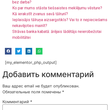
bez darba?
Ko par mums stāsta tiešsaistes meklējumu vēsture?
Kā ierakstīt zvanus savā tālrunī?
Ieplaisājis tālruņa aizsargstikls? Vai to ir nepieciešams
nekavējoties mainīt?
Strāvas banka kabatā: ārējais lādētājs neierobežotai
mobilitātei
[my_elementor_php_output]
Добавить комментарий
Ваш адрес email не будет опубликован.
Обязательные поля помечены
*
Комментарий
*