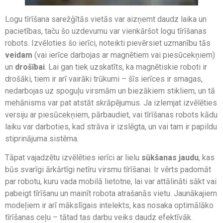
Logu tīrīšana sarežģītās vietās var aizņemt daudz laika un
pacietības, taču šo uzdevumu var vienkāršot logu tīrīšanas
robots. Izvēloties šo ierīci, noteikti pievērsiet uzmanību tās
veidam
(vai ierīce darbojas ar magnētiem vai piesūcekņiem)
un
drošībai
. Lai gan tiek uzskatīts, ka magnētiskie roboti ir
drošāki, tiem ir arī vairāki trūkumi – šīs ierīces ir smagas,
nedarbojas uz spoguļu virsmām un biezākiem stikliem, un tā
mehānisms var pat atstāt skrāpējumus. Ja izlemjat izvēlēties
versiju ar piesūcekņiem, pārbaudiet, vai tīrīšanas robots kādu
laiku var darboties, kad strāva ir izslēgta, un vai tam ir papildu
stiprinājuma sistēma.
Tāpat vajadzētu izvēlēties ierīci ar lielu
sūkšanas jaudu
, kas
būs svarīgi ārkārtīgi netīru virsmu tīrīšanai. Ir vērts padomāt
par robotu, kuru vada mobilā lietotne, lai var attālināti sākt vai
pabeigt tīrīšanu un mainīt robota atrašanās vietu. Jaunākajiem
modeļiem ir arī mākslīgais intelekts, kas nosaka optimālāko
tīrīšanas ceļu – tātad tas darbu veiks daudz efektīvāk.