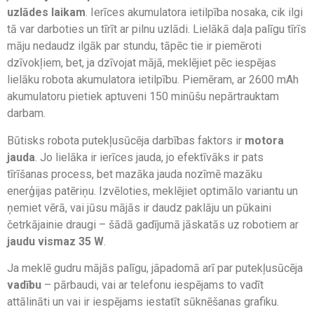
uzlādes laikam
. Ierīces akumulatora ietilpība nosaka, cik ilgi
tā var darboties un tīrīt ar pilnu uzlādi. Lielākā daļa palīgu tīrīs
māju nedaudz ilgāk par stundu, tāpēc tie ir piemēroti
dzīvokļiem, bet, ja dzīvojat mājā, meklējiet pēc iespējas
lielāku robota akumulatora ietilpību. Piemēram, ar 2600 mAh
akumulatoru pietiek aptuveni 150 minūšu nepārtrauktam
darbam.
Būtisks robota putekļusūcēja darbības faktors ir
motora
jauda
. Jo lielāka ir ierīces jauda, ​​jo efektīvāks ir pats
tīrīšanas process, bet mazāka jauda nozīmē mazāku
enerģijas patēriņu. Izvēloties, meklējiet optimālo variantu un
ņemiet vērā, vai jūsu mājās ir daudz paklāju un pūkaini
četrkājainie draugi – šādā gadījumā jāskatās uz robotiem ar
jaudu vismaz 35 W
.
Ja meklē gudru mājās palīgu, jāpadomā arī par putekļusūcēja
vadību
– pārbaudi, vai ar telefonu iespējams to vadīt
attālināti un vai ir iespējams iestatīt sūknēšanas grafiku.