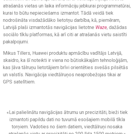
atrašanās vietas un laika informāciju jebkurai programmatūrai,
kurai to būtu nepieciešams izmantot. Tādā veidā tiek
nodrošināta visdažādāko lietotņu darbība, kā, piemēram,
Latvijā plaši izmantotās navigācijas lietotne
Waze
, dažādas
sociālo tīklu platformas, kā arī citi ar atrašanās vietu saistīti
pakalpojumi.
Mikus Tillers, Huawei produktu apmācību vadītājs Latvijā,
skaidro, ka šī noteikti ir viena no būtiskākajām tehnoloģijām,
kas ļāva tālruņu lietotājiem brīvi orientēties svešās pilsētās
un valstīs. Navigācija viedtālruņos neaprobežojas tikai ar
GPS satelītiem.
«Lai palielinātu navigācijas ātrumu un precizitāti, bieži tiek
izmantoti papildu dati no tuvumā esošajiem mobilā tīkla
torņiem. Vadoties no šiem datiem, viedtālruņi nosaka
atrašanās vietu ar precizitāti no 200 līdz 1500 metriem.»