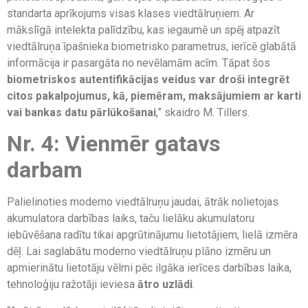
standarta aprīkojums visas klases viedtālruņiem. Ar
mākslīgā intelekta palīdzību, kas iegaumē un spēj atpazīt
viedtālruņa īpašnieka biometrisko parametrus, ierīcē glabātā
informācija ir pasargāta no nevēlamām acīm. Tāpat šos
biometriskos autentifikācijas veidus var droši integrēt
citos pakalpojumus, kā, piemēram, maksājumiem ar karti
vai bankas datu pārlūkošanai
,” skaidro M. Tillers.
Nr. 4: Vienmēr gatavs
darbam
Palielinoties moderno viedtālruņu jaudai, ātrāk nolietojas
akumulatora darbības laiks, taču lielāku akumulatoru
iebūvēšana radītu tikai apgrūtinājumu lietotājiem, lielā izmēra
dēļ. Lai saglabātu moderno viedtālruņu plāno izmēru un
apmierinātu lietotāju vēlmi pēc ilgāka ierīces darbības laika,
tehnoloģiju ražotāji ieviesa
ātro uzlādi
.