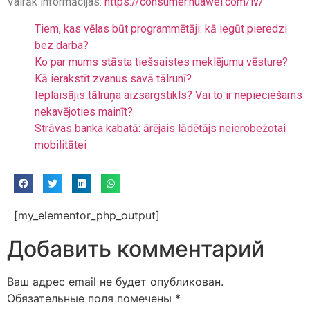
Vairāk informācijas:
https://consumer.huawei.com/lv/
Tiem, kas vēlas būt programmētāji: kā iegūt pieredzi
bez darba?
Ko par mums stāsta tiešsaistes meklējumu vēsture?
Kā ierakstīt zvanus savā tālrunī?
Ieplaisājis tālruņa aizsargstikls? Vai to ir nepieciešams
nekavējoties mainīt?
Strāvas banka kabatā: ārējais lādētājs neierobežotai
mobilitātei
[my_elementor_php_output]
Добавить комментарий
Ваш адрес email не будет опубликован.
Обязательные поля помечены
*