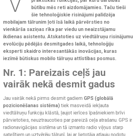
praktiskas funkcijas, par kuru darbības
būtību mēs reti aizdomājamies. Taču tieši
šie tehnoloģiskie risinājumi palīdzēja
mobilajam tālrunim ļoti īsā laikā pārvērsties no
vienkārša saziņas rīka par viedu un neaizstājamu
ikdienas asistentu. Atskatoties uz viedtālruņu risinājumu
evolūciju pēdējās desmitgades laikā, tehnoloģiju
eksperti skaidro interesantākās inovācijas, kuras
iezīmē būtiskus mobilo tālruņu attīstības posmus.
Nr. 1: Pareizais ceļš jau
vairāk nekā desmit gadus
Jau vairāk nekā pirms desmit gadiem
GPS (globālā
pozicionēšanas sistēma)
tiek masveidā iekļauta
viedtālruņu funkciju klāstā, ļaujot ierīces īpašniekiem brīvi
pārvietoties, neuztraucoties par pareizā ceļa atrašanu. GPS ir
radionavigācijas sistēma un tā izmanto radio viļņus starp
satelītiem un uztvērēju tālrunī, lai ar lietotāja atļauju nodotu