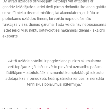
“Ar ātrās uzlādes privilēģijām lietotājs var attapties ar
gandrīz izlādējušos ierīci tieši pirms došanās ikdienas gaitās
un veltīt nieka desmit minūtes, lai akumulators jau būtu ar
pietiekamu uzlādes līmeni, lai veiktu nepieciešamās
funkcijas visas dienas garumā. Tādā veidā nav nepieciešams
lādēt ierīci visu nakti, gatavojoties nākamajai dienai,» skaidro
eksperts.
«Ātrā uzlāde noteikti ir pagrieziena punkts akumulatora
veiktspējas ziņā, taču ir vērts pievērst uzmanību pašam
lādētājam – atbilstošāk ir izmantot komplektācijā iekļauto
lādētāju, kas ir paredzēts tieši īpašnieka ierīcei, lai neradītu ​​
tehniskus bojājumus ilgtermiņā.”