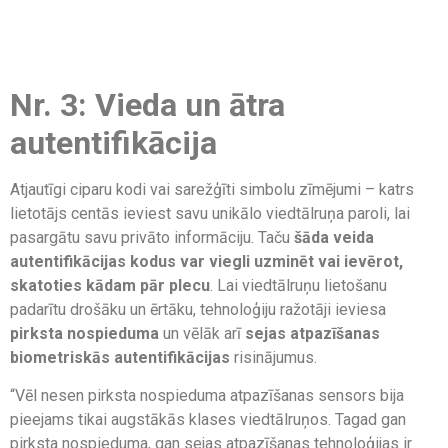
Nr. 3: Vieda un ātra
autentifikācija
Atjautīgi ciparu kodi vai sarežģīti simbolu zīmējumi – katrs
lietotājs centās ieviest savu unikālo viedtālruņa paroli, lai
pasargātu savu privāto informāciju. Taču
šāda veida
autentifikācijas kodus var viegli uzminēt vai ievērot,
skatoties kādam pār plecu
. Lai viedtālruņu lietošanu
padarītu drošāku un ērtāku, tehnoloģiju ražotāji ieviesa
pirksta nospieduma
un vēlāk arī
sejas atpazīšanas
biometriskās autentifikācijas
risinājumus.
“Vēl nesen pirksta nospieduma atpazīšanas sensors bija
pieejams tikai augstākās klases viedtālruņos. Tagad gan
pirksta nospieduma, gan sejas atpazīšanas tehnoloģijas ir