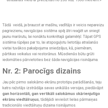
Tādā veidā, ja braucot ar mašīnu, vadītājs ir veicis nepareizu
pagriezienu, navigācijas sistēma spēj ātri reaģēt un sniegt
jaunu maršrutu, lai nonāktu konkrētajā galamērķī. Tāpat GPS
sistēma rūpējas par to, lai atspoguļotu lietotāju atrašanās
vietai tuvākos pakalpojuma sniedzējus, kā, piemēram,
pārtikas veikalus vai restorānus. Mūsdienās būtu grūti
iedomāties pārvietoties bez šāda navigācijas risinājuma.
Nr. 2: Parocīgs dizains
Jau pēc pirmo salokāmo ekrānu prototipu parādīšanās, teju
katrs ražotājs izstrādāja savas unikālās versijas, piedāvājot
gan horizontāli, gan vertikāli salokāmus skārienjutīgo
ekrānu viedtālruņus
, tādējādi ieviešot lielas pārmaiņas
tradicionālo viedtālruņu dizaina risinājumos.