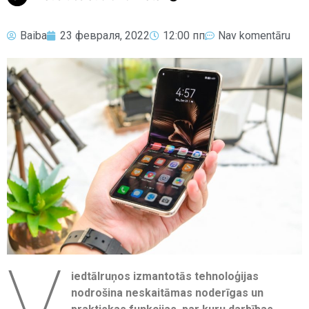
Baiba
23 февраля, 2022
12:00 пп
Nav komentāru
V
iedtālruņos izmantotās tehnoloģijas
nodrošina neskaitāmas noderīgas un