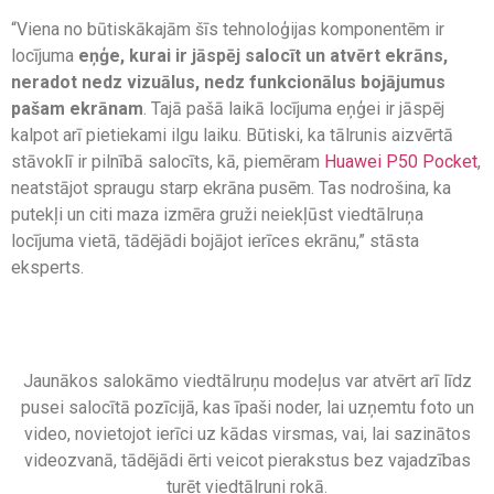
“Viena no būtiskākajām šīs tehnoloģijas komponentēm ir
locījuma
eņģe, kurai ir jāspēj salocīt un atvērt ekrāns,
neradot nedz vizuālus, nedz funkcionālus bojājumus
pašam ekrānam
. Tajā pašā laikā locījuma eņģei ir jāspēj
kalpot arī pietiekami ilgu laiku. Būtiski, ka tālrunis aizvērtā
stāvoklī ir pilnībā salocīts, kā, piemēram
Huawei P50 Pocket
,
neatstājot spraugu starp ekrāna pusēm. Tas nodrošina, ka
putekļi un citi maza izmēra gruži neiekļūst viedtālruņa
locījuma vietā, tādējādi bojājot ierīces ekrānu,” stāsta
eksperts.
Jaunākos salokāmo viedtālruņu modeļus var atvērt arī līdz
pusei salocītā pozīcijā, kas īpaši noder, lai uzņemtu foto un
video, novietojot ierīci uz kādas virsmas, vai, lai sazinātos
videozvanā, tādējādi ērti veicot pierakstus bez vajadzības
turēt viedtālruni rokā.