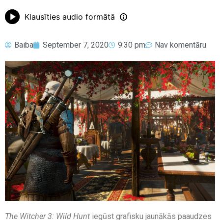
Klausīties audio formātā
Baiba
September 7, 2020
9:30 pm
Nav komentāru
The Witcher 3: Wild Hunt
iegūst grafisku jaunākās paaudzes