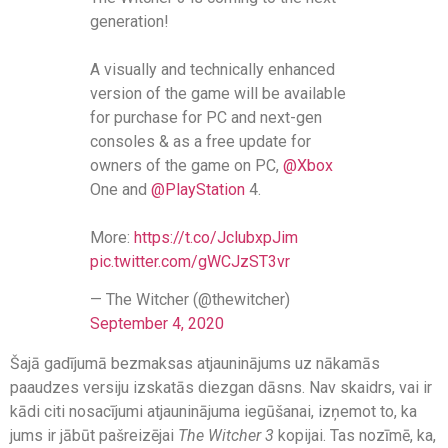
generation!
A visually and technically enhanced
version of the game will be available
for purchase for PC and next-gen
consoles & as a free update for
owners of the game on PC,
@Xbox
One and
@PlayStation
4.
More:
https://t.co/JclubxpJim
pic.twitter.com/gWCJzST3vr
— The Witcher (@thewitcher)
September 4, 2020
Šajā gadījumā bezmaksas atjauninājums uz nākamās
paaudzes versiju izskatās diezgan dāsns. Nav skaidrs, vai ir
kādi citi nosacījumi atjauninājuma iegūšanai, izņemot to, ka
jums ir jābūt pašreizējai
The Witcher 3
kopijai. Tas nozīmē, ka,