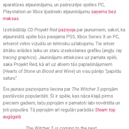
aparatūras atjauninājumu, un pašreizējie spēles PC,
Playstation un Xbox īpašnieki atjauninājumu
saņems bez
maksas
.
Izstrādātāji
CD Projekt Red
paziņoja
par jaunumiem, sakot, ka
atjauninātā spēle būs pieejama PS5, Xbox Series X un PC,
ietverot virkni vizuālu un tehnisku uzlabojumu. Tie ietver
ātrāku ielādes laiku un staru izsekošanas grafiku (angļu:
ray
tracing graphics
). Jauninājumi attieksies uz pamata spēli,
saka Projekt Red, kā arī uz abiem tās paplašinājumiem
(
Hearts of Stone
un
Blood and Wine
) un visu pārējo “papildu
saturu”.
Šis jaunais paziņojums liecina par
The Witcher 3
joprojām
pastāvošo popularitāti. Šī ir spēle, kas nāca klajā pirms
pieciem gadiem, taču joprojām ir pamatoti labi novērtēta un
ļoti populāra. Tā joprojām arī regulāri parādās
Steam
top
augšgalā
.
The Witcher 3 is coming to the next