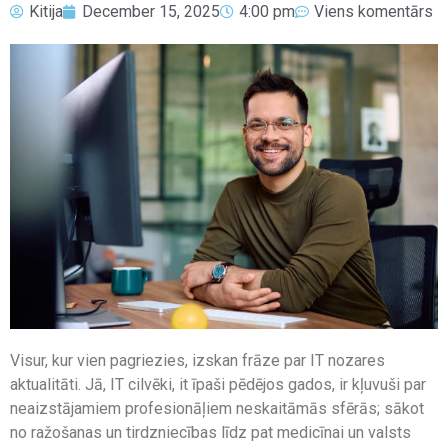
Kitija
December 15, 2025
4:00 pm
Viens komentārs
Visur, kur vien pagriezies, izskan frāze par IT nozares
aktualitāti. Jā, IT cilvēki, it īpaši pēdējos gados, ir kļuvuši par
neaizstājamiem profesionāļiem neskaitāmās sfērās; sākot
no ražošanas un tirdzniecības līdz pat medicīnai un valsts