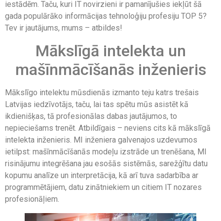
iestādēm. Taču, kuri IT novirzieni ir pamanījušies iekļūt šā
gada populārāko informācijas tehnoloģiju profesiju TOP 5?
Tev ir jautājums, mums – atbildes!
Mākslīgā intelekta un
mašīnmācīšanās inženieris
Mākslīgo intelektu mūsdienās izmanto teju katrs trešais
Latvijas iedzīvotājs, taču, lai tas spētu mūs asistēt kā
ikdienišķas, tā profesionālas dabas jautājumos, to
nepieciešams trenēt. Atbildīgais – neviens cits kā mākslīgā
intelekta inženieris. MI inženiera galvenajos uzdevumos
ietilpst: mašīnmācīšanās modeļu izstrāde un trenēšana, MI
risinājumu integrēšana jau esošās sistēmās, sarežģītu datu
kopumu analīze un interpretācija, kā arī tuva sadarbība ar
programmētājiem, datu zinātniekiem un citiem IT nozares
profesionāļiem.