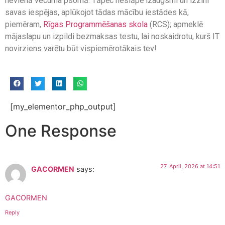
nevienā vecuma psomā. Tāpēc neslāpē izaugsmi un izzini
savas iespējas, aplūkojot tādas mācību iestādes kā,
piemēram,
Rīgas Programmēšanas skola
(RCS); apmeklē
mājaslapu un izpildi bezmaksas testu, lai noskaidrotu, kurš IT
novirziens varētu būt vispiemērotākais tev!
[my_elementor_php_output]
One Response
27. April, 2026 at 14:51
GACORMEN
says:
GACORMEN
Reply