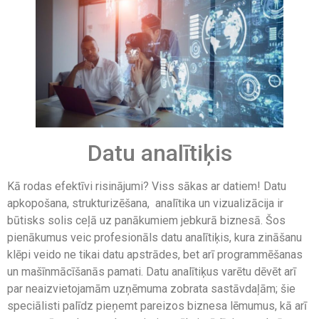
Datu analītiķis
Kā rodas efektīvi risinājumi? Viss sākas ar datiem! Datu
apkopošana, strukturizēšana, analītika un vizualizācija ir
būtisks solis ceļā uz panākumiem jebkurā biznesā. Šos
pienākumus veic profesionāls datu analītiķis, kura zināšanu
klēpi
veido ne tikai datu apstrādes, bet arī programmēšanas
un mašīnmācīšanās pamati. Datu analītiķus varētu dēvēt arī
par neaizvietojamām uzņēmuma zobrata sastāvdaļām; šie
speciālisti palīdz pieņemt pareizos biznesa lēmumus, kā arī