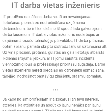
IT darba vietas inženieris
IT problēmu risināšana darba vietā un nevainojamas
lietošanas pieredzes nodrošināšana uzņēmuma
darbiniekiem; tie ir tikai daži no šī speciālista galvenajiem
darba lauciņiem. IT darba vietas inženieris nodarbojas ar
uzņēmumā esošo tehnoloģiju pārvaldību, IT darba plūsmas
optimizēšanu, pamata skriptu izstrādāšanu un uzturēšanu utt.
Uz viņa pleciem, protams, gulstas arī gala lietotāju atbalsts
ikdienas ritējumā; jebkurš ar IT jomu saistīts incidents
viennozīmīgi būs šī profesionāļa prioritāšu augšdaļā. Darba
vietas inženieris nereti piedalās arī darbinieku apmācīšanā,
tādējādi nodrošinot pastāvīgu zināšanu, prasmju apmaiņu.
…
Ja kāda no šīm profesijām ir aizskārusi arī tavu interesi,
atceries, ka attīstīties un apgūt ko jaunu nenāks par ļaunu