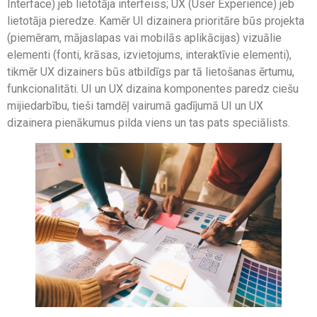
Interface) jeb lietotāja interfeiss; UX (User Experience) jeb
lietotāja pieredze. Kamēr UI dizainera prioritāre būs projekta
(piemēram, mājaslapas vai mobilās aplikācijas) vizuālie
elementi (fonti, krāsas, izvietojums, interaktīvie elementi),
tikmēr UX dizainers būs atbildīgs par tā lietošanas ērtumu,
funkcionalitāti. UI un UX dizaina komponentes paredz ciešu
mijiedarbību, tieši tamdēļ vairumā gadījumā UI un UX
dizainera pienākumus pilda viens un tas pats speciālists.