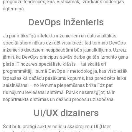
prognozē tendences, kas, visticamāk, izrādīsies noderīgas
ilgtermiņā.
DevOps inženieris
Ja par mākslīgā intelekta inženieriem un datu analītikas
speciālistiem nākas dzirdēt visai bieži, tad termins DevOps
inženieris daudziem neapšaubāmi būs jaunatklājums. Uzreiz
jāmin, ka DevOps principus savās darba gaitās izmanto gana
plašs IT nozares speciālistu klāsts – tai skaitā arī
programmētāji. Īsumā DevOps ir metodoloģija, kas visbiežāk
izpaužas kā dažādu pasākumu kopums, kas paredzēts laika
saīsināšanai – no lēmuma pieņemšanas brīža līdz pat
risinājumu ieviešanai sistēmā. Pārāk nesarežģījot, tā ir
nepārtraukta sistēmas un dažādu procesu uzlabošana.
UI/UX dizainers
Šeit būtu prātīgi sākt ar nelielu skaidrojumu: UI (User