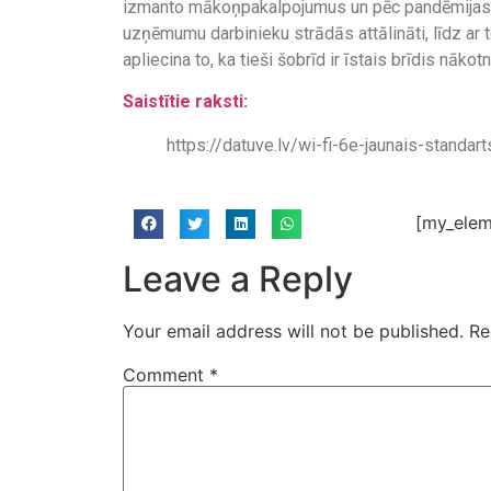
izmanto mākoņpakalpojumus un pēc pandēmijas ie
uzņēmumu darbinieku strādās attālināti, līdz ar to
apliecina to, ka tieši šobrīd ir īstais brīdis nāko
Saistītie raksti:
https://datuve.lv/wi-fi-6e-jaunais-standa
[my_elem
Leave a Reply
Your email address will not be published.
Re
Comment
*