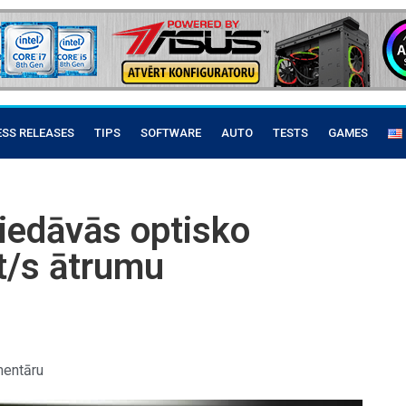
ESS RELEASES
TIPS
SOFTWARE
AUTO
TESTS
GAMES
piedāvās optisko
it/s ātrumu
entāru