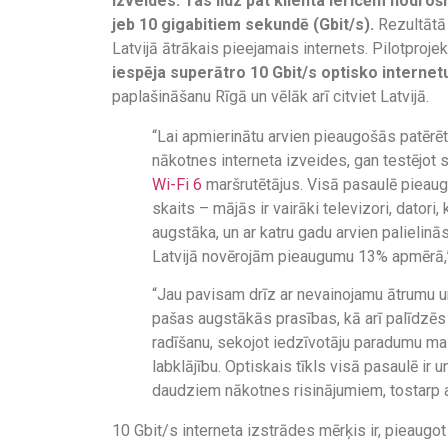
izveides. Tas līdz pat klienta ierīcēm nodro
jeb 10 gigabitiem sekundē (Gbit/s).
Rezultātā
Latvijā ātrākais pieejamais internets. Pilotproj
iespēja superātro 10 Gbit/s optisko internet
paplašināšanu Rīgā un vēlāk arī citviet Latvijā.
“Lai apmierinātu arvien pieaugošās patērē
nākotnes interneta izveides, gan testējot
Wi-Fi 6
maršrutētājus. Visā pasaulē pieaug 
skaits – mājās ir vairāki televizori, datori
augstāka, un ar katru gadu arvien palielin
Latvijā novērojām pieaugumu 13% apmērā,” 
“Jau pavisam drīz ar nevainojamu ātrumu un
pašas augstākās prasības, kā arī palīdzēs v
radīšanu, sekojot iedzīvotāju paradumu ma
labklājību. Optiskais tīkls visā pasaulē ir
daudziem nākotnes risinājumiem, tostarp arī
10 Gbit/s interneta izstrādes mērķis ir, pieaugot