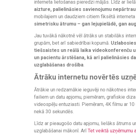
interneta lietošanas pieredzi mājās. Līdz ar liel
aizture, palielināsies savienojumu nepārtrau
mobilajiem un daudziem citiem fiksētā internet
simetrisku ātrumu – gan lejupielādē, gan au
Jau tuvākā nākotnē vēl ātrāks un stabilāks inte
grupām, bet arī sabiedrībai kopumā.
Uzlabosies 
tiešsaistes un reālā laika videokonferenču u
un pacientu ārstēšana, kā arī palielināsies 
uzglabāšanas drošība
.
Ātrāku internetu novērtēs uzņ
Ātrākie un redzamākie ieguvēji no nākotnes inter
failiem un datu apjomu, piemēram, grafiskie dizai
videospēļu entuziasti. Piemēram, 4K filmu ar 10 
nekā 30 sekundēs.
Līdz ar pieaugošo datu apjomu, lielāks ātrums un
uzglabāšanai mākonī. Arī
Tet veiktā uzņēmumu a