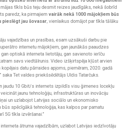
šinās optisko internetu ar ātrumu līdz 10 000 megabitiem
 mājas tīkls būs teju desmit reizes jaudīgāks, nekā šobrīd
ekts paredz, ka pirmajiem
vairāk nekā 1000 mājokļiem būs
u pieslēgt jau šovasar
, vienlaikus domājot par tīkla tālāku
tāju vajadzības un prasības, esam uzsākuši darbu pie
 superātro internetu mājokļiem, gan jaunākās paaudzes
gan optiskā interneta lietotāju, gan savienoto ierīču
, katram savs viedtālrunis. Video izšķirtspēja kļūst arvien
ās kopējais datu pārraides apjoms, piemēram, 2020. gadā
saka Tet valdes priekšsēdētājs Uldis Tatarčuks.
 jaudu 10 Gbit/s internets izpildīs visu ģimenes locekļu
eicināt jaunu tehnoloģiju, infrastruktūras un inovāciju
iņai un uzlabojot Latvijas sociālo un ekonomisko
 un būs spēcīgākā tehnoloģija, kas kalpos par pamatu
 5G tīkla izvēršanai.”
 interneta ātruma vajadzībām, uzlabot Latvijas iedzīvotāju