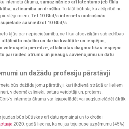
āku interneta ātrumu,
samazināsies arī latentums jeb tīkla
ktība, uzticamība un drošība
. Turklāt būtiski, ka atšķirībā no
a pieslēgumiem,
Tet 10 Gbit/s internets nodrošinās
gšupielādē sasniedzot 10 Gbit/s
.
rnets kļūs par nepieciešamību, ne tikai atsevišķām sabiedrības
attālināto mācību un darba kvalitāte un iespējas,
n videospēļu pieredze, attālinātās diagnostikas iespējas
datu pārraides ātrums un pieaugs savienojumu un datu
ēmumi un dažādu profesiju pārstāvji
neta būs dažādu jomu pārstāvji, kuri ikdienā strādā ar lieliem
neri, videomākslinieki, satura veidotāji un, protams,
Gbit/s interneta ātrumu var lejupielādēt vai augšupielādēt ātrāk
 jaudas būs būtiskas arī datu apmaiņai un to drošai
ptauja
2020. gadā liecina, ka nu jau teju puse uzņēmumu (45%)