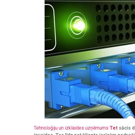
Tehnoloģiju un izklaides uzņēmums
Tet
sācis d