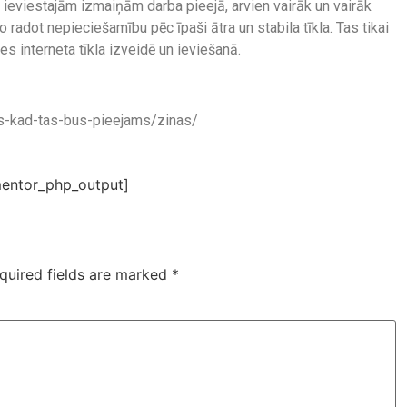
viestajām izmaiņām darba pieejā, arvien vairāk un vairāk
 radot nepieciešamību pēc īpaši ātra un stabila tīkla. Tas tikai
tnes interneta tīkla izveidē un ieviešanā.
rts-kad-tas-bus-pieejams/zinas/
entor_php_output]
quired fields are marked
*