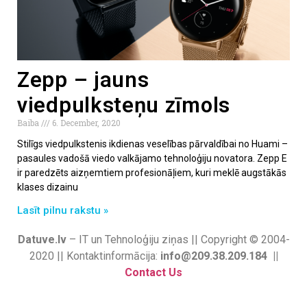
Zepp – jauns
viedpulksteņu zīmols
Baiba
6. December, 2020
Stilīgs viedpulkstenis ikdienas veselības pārvaldībai no Huami –
pasaules vadošā viedo valkājamo tehnoloģiju novatora. Zepp E
ir paredzēts aizņemtiem profesionāļiem, kuri meklē augstākās
klases dizainu
Lasīt pilnu rakstu »
Datuve.lv
– IT un Tehnoloģiju ziņas || Copyright © 2004-
2020 || Kontaktinformācija:
info@209.38.209.184 ||
Contact Us