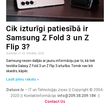
Cik izturīgi patiesībā ir
Samsung Z Fold 3 un Z
Flip 3?
Andrejs
12. October, 2021
Samsung nesen dalījās ar jaunu informāciju par to, kā tiek
testēta Galaxy Z Fold 3 un Z Flip 3 izturība. Tomēr nav īsti
skaidrs, kāpēc
Lasīt pilnu rakstu »
Datuve.lv
– IT un Tehnoloģiju ziņas || Copyright © 2004-
2020 || Kontaktinformācija:
info@209.38.209.184 ||
Contact Us