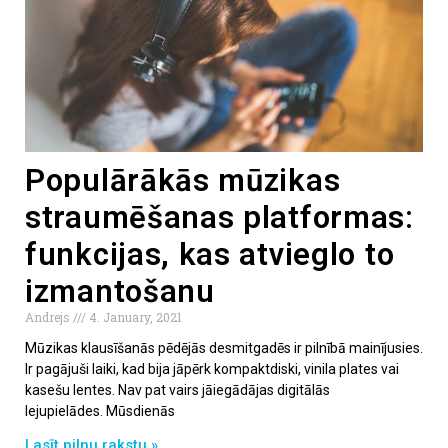
Populārākās mūzikas
straumēšanas platformas:
funkcijas, kas atvieglo to
izmantošanu
Andrejs
4. January, 2021
Mūzikas klausīšanās pēdējās desmitgadēs ir pilnībā mainījusies.
Ir pagājuši laiki, kad bija jāpērk kompaktdiski, vinila plates vai
kasešu lentes. Nav pat vairs jāiegādājas digitālās
lejupielādes. Mūsdienās
Lasīt pilnu rakstu »