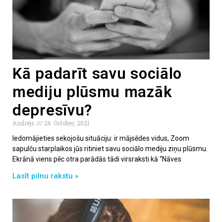
Kā padarīt savu sociālo
mediju plūsmu mazāk
depresīvu?
Andrejs
26. October, 2021
Iedomājieties sekojošu situāciju: ir mājsēdes vidus, Zoom
sapulču starplaikos jūs ritiniet savu sociālo mediju ziņu plūsmu.
Ekrānā viens pēc otra parādās tādi virsraksti kā “Nāves
Lasīt pilnu rakstu »