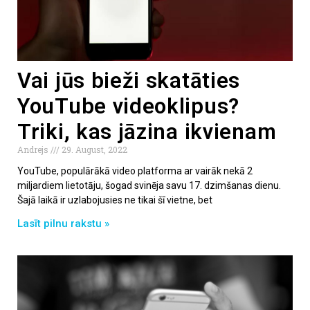
Vai jūs bieži skatāties
YouTube videoklipus?
Triki, kas jāzina ikvienam
Andrejs
29. August, 2022
YouTube, populārākā video platforma ar vairāk nekā 2
miljardiem lietotāju, šogad svinēja savu 17. dzimšanas dienu.
Šajā laikā ir uzlabojusies ne tikai šī vietne, bet
Lasīt pilnu rakstu »