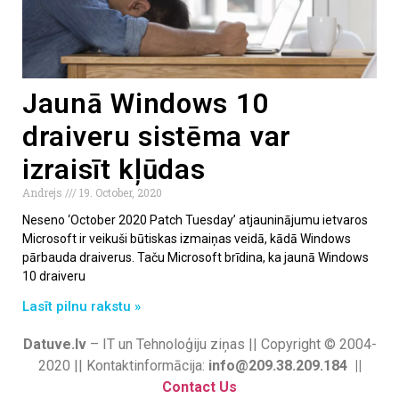
Jaunā Windows 10
draiveru sistēma var
izraisīt kļūdas
Andrejs
19. October, 2020
Neseno ‘October 2020 Patch Tuesday’ atjauninājumu ietvaros
Microsoft ir veikuši būtiskas izmaiņas veidā, kādā Windows
pārbauda draiverus. Taču Microsoft brīdina, ka jaunā Windows
10 draiveru
Lasīt pilnu rakstu »
Datuve.lv
– IT un Tehnoloģiju ziņas || Copyright © 2004-
2020 || Kontaktinformācija:
info@209.38.209.184 ||
Contact Us