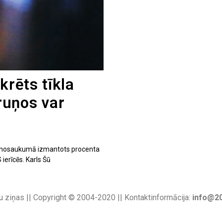
krēts tīkla
ruņos var
 kuru nosaukumā izmantots procenta
 ierīcēs. Karls Šū
u ziņas || Copyright © 2004-2020 || Kontaktinformācija:
info@20