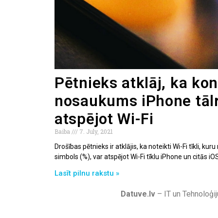
Pētnieks atklāj, ka kon
nosaukums iPhone tāl
atspējot Wi-Fi
Baiba
7. July, 2021
Drošības pētnieks ir atklājis, ka noteikti Wi-Fi tīkli,
simbols (%), var atspējot Wi-Fi tīklu iPhone un citās iOS
Lasīt pilnu rakstu »
Datuve.lv
– IT un Tehnoloģij