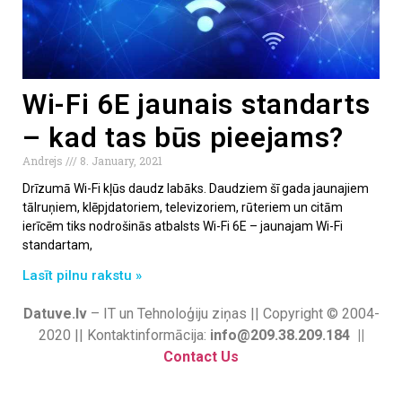
Wi-Fi 6E jaunais standarts
– kad tas būs pieejams?
Andrejs
8. January, 2021
Drīzumā Wi-Fi kļūs daudz labāks. Daudziem šī gada jaunajiem
tālruņiem, klēpjdatoriem, televizoriem, rūteriem un citām
ierīcēm tiks nodrošinās atbalsts Wi-Fi 6E – jaunajam Wi-Fi
standartam,
Lasīt pilnu rakstu »
Datuve.lv
– IT un Tehnoloģiju ziņas || Copyright © 2004-
2020 || Kontaktinformācija:
info@209.38.209.184 ||
Contact Us