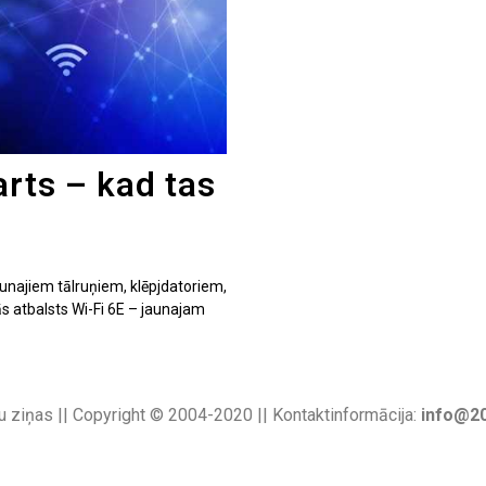
arts – kad tas
unajiem tālruņiem, klēpjdatoriem,
ās atbalsts Wi-Fi 6E – jaunajam
u ziņas || Copyright © 2004-2020 || Kontaktinformācija:
info@20