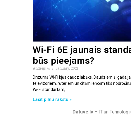
Wi-Fi 6E jaunais stand
būs pieejams?
Andrejs
8. January, 2021
Drīzumā Wi-Fi kļūs daudz labāks. Daudziem šī gada ja
televizoriem, rūteriem un citām ierīcēm tiks nodrošin
Wi-Fi standartam,
Lasīt pilnu rakstu »
Datuve.lv
– IT un Tehnoloģij