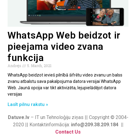
WhatsApp Web beidzot ir
pieejama video zvana
funkcija
Andrejs
5. March, 2021
WhatsApp beidzot ievieš pilnībā šifrētu video zvanu un balss
zvanu atbalstu sava pakalpojuma datora versijai WhatsApp
Web. Jaunā opcija var tikt aktivizēta, lejupielādējot datora
versijas
Lasīt pilnu rakstu »
Datuve.lv
– IT un Tehnoloģiju ziņas || Copyright © 2004-
2020 || Kontaktinformācija:
info@209.38.209.184 ||
Contact Us