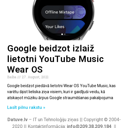
Google beidzot izlaiž
lietotni YouTube Music
Wear OS
Baiba
27. August, 2021
Google beidzot piedāvā lietotni Wear OS YouTube Music, kas
varētu šķist lieliska ziņa visiem, kuri ir gaidījuši veidu, kā
atskaņot mūziku ārpus Google straumēšanas pakalpojuma
Lasīt pilnu rakstu »
Datuve.lv
– IT un Tehnoloģiju ziņas || Copyright © 2004-
2020 || Kontaktinformācija:
info@209.38.209.184 ||