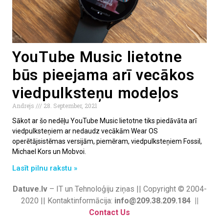
YouTube Music lietotne
būs pieejama arī vecākos
viedpulksteņu modeļos
Andrejs
28. September, 2021
Sākot ar šo nedēļu YouTube Music lietotne tiks piedāvāta arī
viedpulksteņiem ar nedaudz vecākām Wear OS
operētājsistēmas versijām, piemēram, viedpulksteņiem Fossil,
Michael Kors un Mobvoi.
Lasīt pilnu rakstu »
Datuve.lv
– IT un Tehnoloģiju ziņas || Copyright © 2004-
2020 || Kontaktinformācija:
info@209.38.209.184 ||
Contact Us