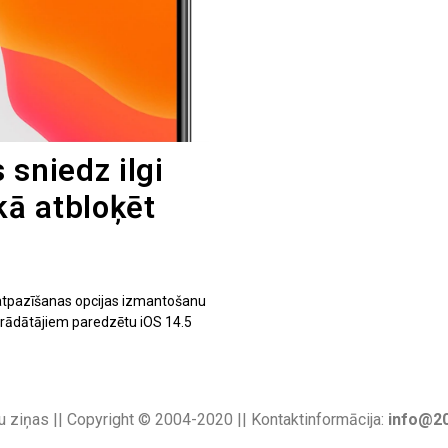
 sniedz ilgi
kā atbloķēt
 atpazīšanas opcijas izmantošanu
strādātājiem paredzētu iOS 14.5
u ziņas || Copyright © 2004-2020 || Kontaktinformācija:
info@20