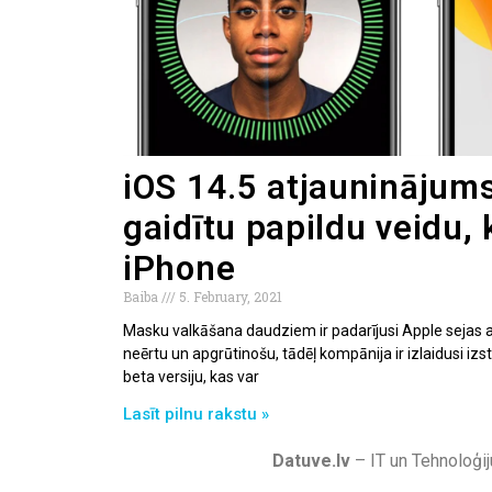
iOS 14.5 atjauninājums
gaidītu papildu veidu, 
iPhone
Baiba
5. February, 2021
Masku valkāšana daudziem ir padarījusi Apple sejas
neērtu un apgrūtinošu, tādēļ kompānija ir izlaidusi iz
beta versiju, kas var
Lasīt pilnu rakstu »
Datuve.lv
– IT un Tehnoloģij