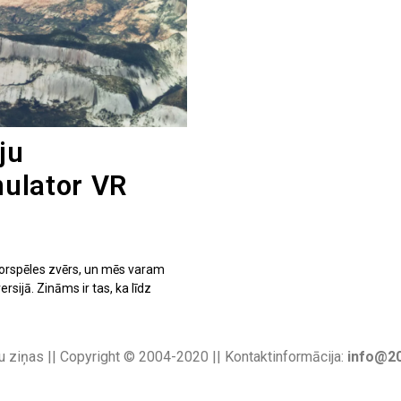
ju
mulator VR
atorspēles zvērs, un mēs varam
rsijā. Zināms ir tas, ka līdz
u ziņas || Copyright © 2004-2020 || Kontaktinformācija:
info@20