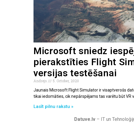
Microsoft sniedz iespē
pierakstīties Flight Si
versijas testēšanai
Andrejs
5. October, 2020
Jaunais Microsoft Flight Simulator ir visaptverošs d
tikai iedomāties, cik nepārspējams tas varētu būt VR ve
Lasīt pilnu rakstu »
Datuve.lv
– IT un Tehnoloģij