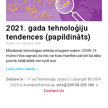
2021. gada tehnoloģiju
tendences (papildināts)
Baiba
8. February, 2021
Mūsdienās tehnoloģijas attīstās straujiem soļiem. COVID-19
mums ir licis saprast, ka viss var krasi mainīties pat ļoti īsā laika
posmā, tādēļ atliek vien turēt acis
Lasīt pilnu rakstu »
Datuve.lv
– IT un Tehnoloģiju ziņas || Copyright © 2004-
2020 || Kontaktinformācija:
info@209.38.209.184 ||
Contact Us