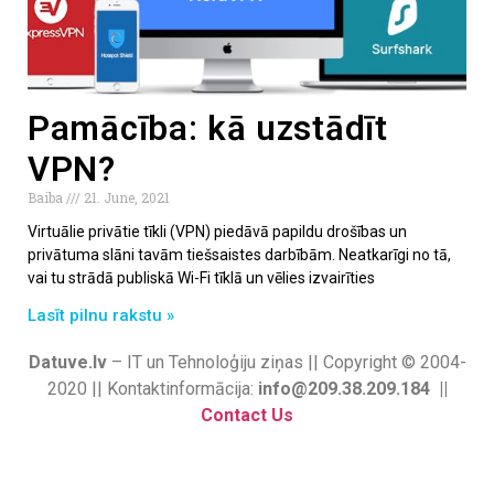
Pamācība: kā uzstādīt
VPN?
Baiba
21. June, 2021
Virtuālie privātie tīkli (VPN) piedāvā papildu drošības un
privātuma slāni tavām tiešsaistes darbībām. Neatkarīgi no tā,
vai tu strādā publiskā Wi-Fi tīklā un vēlies izvairīties
Lasīt pilnu rakstu »
Datuve.lv
– IT un Tehnoloģiju ziņas || Copyright © 2004-
2020 || Kontaktinformācija:
info@209.38.209.184 ||
Contact Us