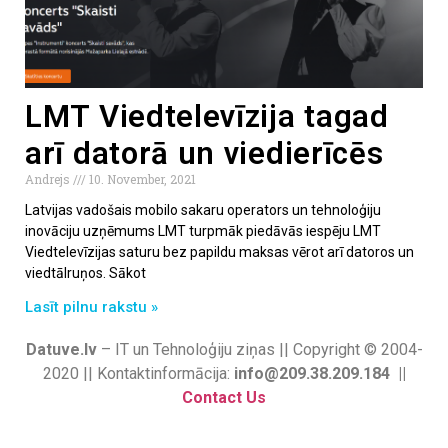
LMT Viedtelevīzija tagad
arī datorā un viedierīcēs
Andrejs
10. November, 2021
Latvijas vadošais mobilo sakaru operators un tehnoloģiju
inovāciju uzņēmums LMT turpmāk piedāvās iespēju LMT
Viedtelevīzijas saturu bez papildu maksas vērot arī datoros un
viedtālruņos. Sākot
Lasīt pilnu rakstu »
Datuve.lv
– IT un Tehnoloģiju ziņas || Copyright © 2004-
2020 || Kontaktinformācija:
info@209.38.209.184 ||
Contact Us