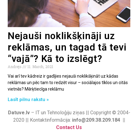
Nejauši noklikšķināji uz
reklāmas, un tagad tā tevi
“vajā”? Kā to izslēgt?
Andrejs
11. March, 2021
Vai arī tev kādreiz ir gadījies nejauši noklikšķināt uz kādas
reklāmas un pēc tam to redzēt visur – sociālajos tīklos un citās
vietnēs? Mērķtiecīga reklāmu
Lasīt pilnu rakstu »
Datuve.lv
– IT un Tehnoloģiju ziņas || Copyright © 2004-
2020 || Kontaktinformācija:
info@209.38.209.184 ||
Contact Us