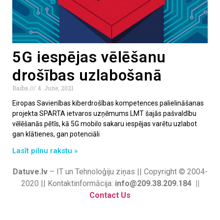
5G iespējas vēlēšanu
drošības uzlabošanā
Baiba
4. June, 2021
Eiropas Savienības kiberdrošības kompetences palielināšanas
projekta SPARTA ietvaros uzņēmums LMT šajās pašvaldību
vēlēšanās pētīs, kā 5G mobilo sakaru iespējas varētu uzlabot
gan klātienes, gan potenciāli
Lasīt pilnu rakstu »
Datuve.lv
– IT un Tehnoloģiju ziņas || Copyright © 2004-
2020 || Kontaktinformācija:
info@209.38.209.184 ||
Contact Us