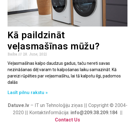
Kā paildzināt
veļasmašīnas mūžu?
Baiba
28. June, 2021
Veļasmašīnas kalpo daudzus gadus, taču nereti savas
nezināšanas dēļ varam to kalpošanas laiku samazināt. Kā
pareizi rūpēties par veļasmašīnu, lai tā kalpotu ilgi, padomos
dalās
Lasīt pilnu rakstu »
Datuve.lv
– IT un Tehnoloģiju ziņas || Copyright © 2004-
2020 || Kontaktinformācija:
info@209.38.209.184 ||
Contact Us