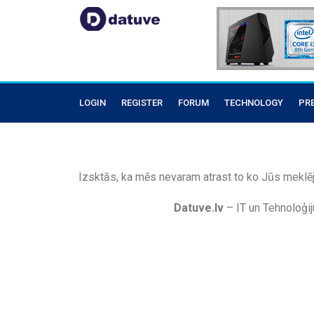
LOGIN
REGISTER
FORUM
TECHNOLOGY
PR
Izsktās, ka mēs nevaram atrast to ko Jūs meklēj
Datuve.lv
– IT un Tehnoloģij