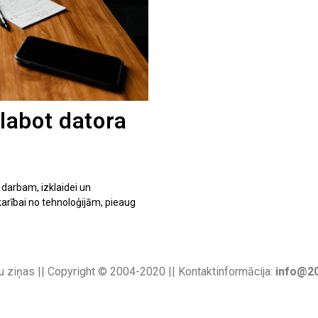
zlabot datora
i darbam, izklaidei un
arībai no tehnoloģijām, pieaug
u ziņas || Copyright © 2004-2020 || Kontaktinformācija:
info@20