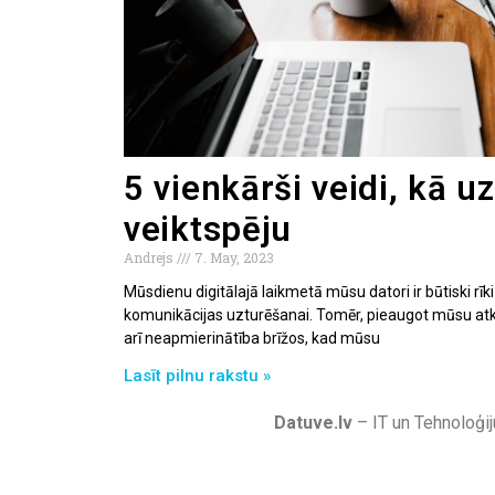
5 vienkārši veidi, kā u
veiktspēju
Andrejs
7. May, 2023
Mūsdienu digitālajā laikmetā mūsu datori ir būtiski rīk
komunikācijas uzturēšanai. Tomēr, pieaugot mūsu atk
arī neapmierinātība brīžos, kad mūsu
Lasīt pilnu rakstu »
Datuve.lv
– IT un Tehnoloģij