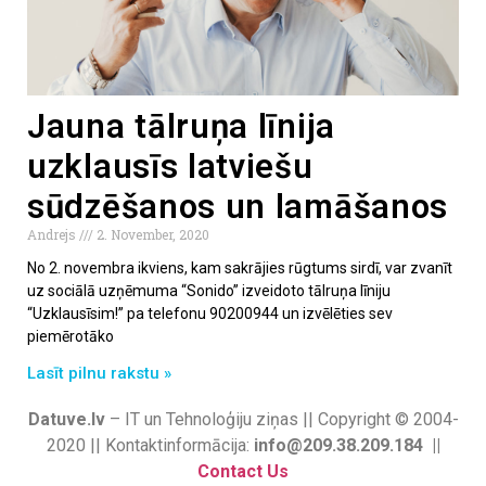
Jauna tālruņa līnija
uzklausīs latviešu
sūdzēšanos un lamāšanos
Andrejs
2. November, 2020
No 2. novembra ikviens, kam sakrājies rūgtums sirdī, var zvanīt
uz sociālā uzņēmuma “Sonido” izveidoto tālruņa līniju
“Uzklausīsim!” pa telefonu 90200944 un izvēlēties sev
piemērotāko
Lasīt pilnu rakstu »
Datuve.lv
– IT un Tehnoloģiju ziņas || Copyright © 2004-
2020 || Kontaktinformācija:
info@209.38.209.184 ||
Contact Us