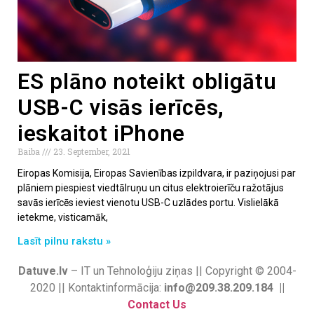
ES plāno noteikt obligātu
USB-C visās ierīcēs,
ieskaitot iPhone
Baiba
23. September, 2021
Eiropas Komisija, Eiropas Savienības izpildvara, ir paziņojusi par
plāniem piespiest viedtālruņu un citus elektroierīču ražotājus
savās ierīcēs ieviest vienotu USB-C uzlādes portu. Vislielākā
ietekme, visticamāk,
Lasīt pilnu rakstu »
Datuve.lv
– IT un Tehnoloģiju ziņas || Copyright © 2004-
2020 || Kontaktinformācija:
info@209.38.209.184 ||
Contact Us