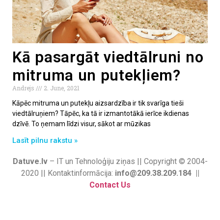
Kā pasargāt viedtālruni no
mitruma un putekļiem?
Andrejs
2. June, 2021
Kāpēc mitruma un putekļu aizsardzība ir tik svarīga tieši
viedtālruņiem? Tāpēc, ka tā ir izmantotākā ierīce ikdienas
dzīvē. To ņemam līdzi visur, sākot ar mūzikas
Lasīt pilnu rakstu »
Datuve.lv
– IT un Tehnoloģiju ziņas || Copyright © 2004-
2020 || Kontaktinformācija:
info@209.38.209.184 ||
Contact Us