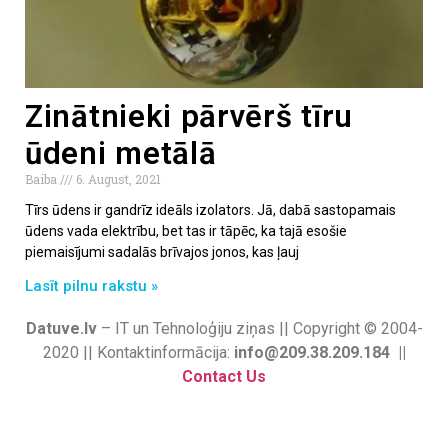
Zinātnieki pārvērš tīru
ūdeni metālā
Baiba
6. August, 2021
Tīrs ūdens ir gandrīz ideāls izolators. Jā, dabā sastopamais
ūdens vada elektrību, bet tas ir tāpēc, ka tajā esošie
piemaisījumi sadalās brīvajos jonos, kas ļauj
Lasīt pilnu rakstu »
Datuve.lv
– IT un Tehnoloģiju ziņas || Copyright © 2004-
2020 || Kontaktinformācija:
info@209.38.209.184 ||
Contact Us