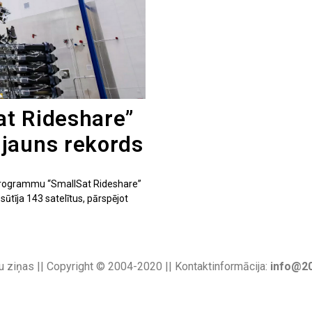
at Rideshare”
jauns rekords
rogrammu “SmallSat Rideshare”
sūtīja 143 satelītus, pārspējot
u ziņas || Copyright © 2004-2020 || Kontaktinformācija:
info@20