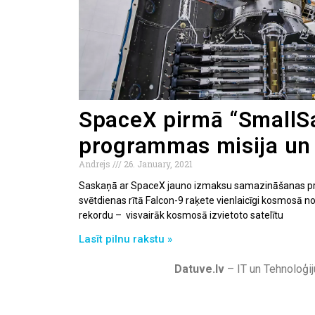
SpaceX pirmā “SmallS
programmas misija un 
Andrejs
26. January, 2021
Saskaņā ar SpaceX jauno izmaksu samazināšanas p
svētdienas rītā Falcon-9 raķete vienlaicīgi kosmosā no
rekordu – visvairāk kosmosā izvietoto satelītu
Lasīt pilnu rakstu »
Datuve.lv
– IT un Tehnoloģij