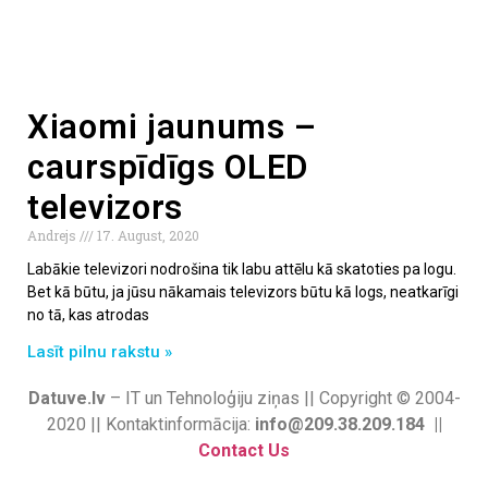
Xiaomi jaunums –
caurspīdīgs OLED
televizors
Andrejs
17. August, 2020
Labākie televizori nodrošina tik labu attēlu kā skatoties pa logu.
Bet kā būtu, ja jūsu nākamais televizors būtu kā logs, neatkarīgi
no tā, kas atrodas
Lasīt pilnu rakstu »
Datuve.lv
– IT un Tehnoloģiju ziņas || Copyright © 2004-
2020 || Kontaktinformācija:
info@209.38.209.184 ||
Contact Us