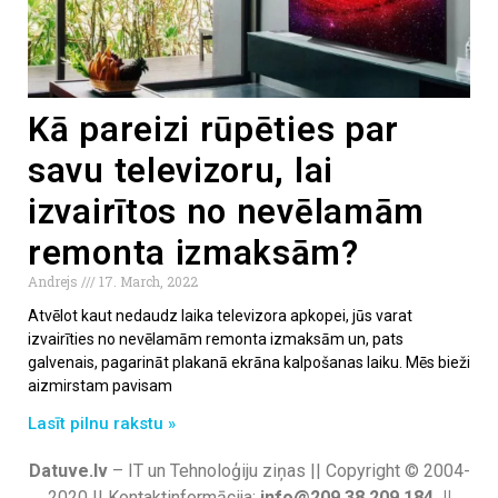
Kā pareizi rūpēties par
savu televizoru, lai
izvairītos no nevēlamām
remonta izmaksām?
Andrejs
17. March, 2022
Atvēlot kaut nedaudz laika televizora apkopei, jūs varat
izvairīties no nevēlamām remonta izmaksām un, pats
galvenais, pagarināt plakanā ekrāna kalpošanas laiku. Mēs bieži
aizmirstam pavisam
Lasīt pilnu rakstu »
Datuve.lv
– IT un Tehnoloģiju ziņas || Copyright © 2004-
2020 || Kontaktinformācija:
info@209.38.209.184 ||