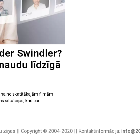
nder Swindler?
naudu līdzīgā
iena no skatītākajām filmām
tas situācijas, kad caur
u ziņas || Copyright © 2004-2020 || Kontaktinformācija:
info@20