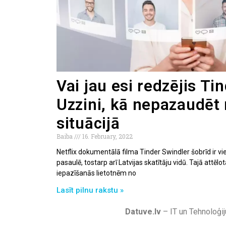
Vai jau esi redzējis Ti
Uzzini, kā nepazaudēt 
situācijā
Baiba
16. February, 2022
Netflix dokumentālā filma Tinder Swindler šobrīd ir v
pasaulē, tostarp arī Latvijas skatītāju vidū. Tajā attēlo
iepazīšanās lietotnēm no
Lasīt pilnu rakstu »
Datuve.lv
– IT un Tehnoloģij