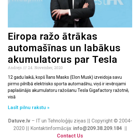
Eiropa ražo ātrākas
automašīnas un labākus
akumulatorus par Tesla
Andrejs
24. November, 2020
12 gadu laikā, kopš Īlans Masks (Elon Musk) izveidoja savu
pirmo pilnībā elektrisko sporta automašīnu, viņš ir ievērojami
paplašinājis akumulatoru ražošanu Tesla Gigafactory ražotnē,
visā
Lasīt pilnu rakstu »
Datuve.lv
– IT un Tehnoloģiju ziņas || Copyright © 2004-
2020 || Kontaktinformācija:
info@209.38.209.184 ||
Contact Us