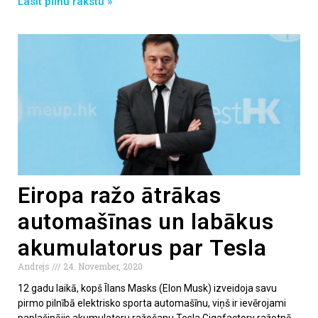
Lasīt pilnu rakstu »
Eiropa ražo ātrākas
automašīnas un labākus
akumulatorus par Tesla
Andrejs
24. November, 2020
12 gadu laikā, kopš Īlans Masks (Elon Musk) izveidoja savu
pirmo pilnībā elektrisko sporta automašīnu, viņš ir ievērojami
paplašinājis akumulatoru ražošanu Tesla Gigafactory ražotnē,