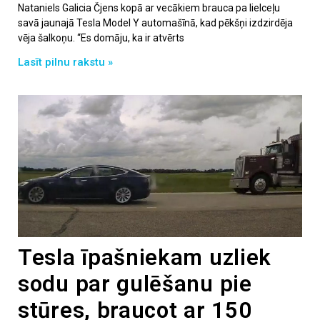
Nataniels Galicia Čjens kopā ar vecākiem brauca pa lielceļu
savā jaunajā Tesla Model Y automašīnā, kad pēkšņi izdzirdēja
vēja šalkoņu. “Es domāju, ka ir atvērts
Lasīt pilnu rakstu »
Tesla īpašniekam uzliek
sodu par gulēšanu pie
stūres, braucot ar 150