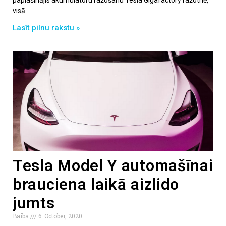
visā
Lasīt pilnu rakstu »
Tesla Model Y automašīnai
brauciena laikā aizlido
jumts
Baiba
6. October, 2020