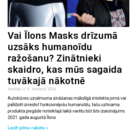
Vai Īlons Masks drīzumā
uzsāks humanoīdu
ražošanu? Zinātnieki
skaidro, kas mūs sagaida
tuvākajā nākotnē
Andrejs
5. January, 2022
Autobūves uzņēmuma zināšanas mākslīgā intelekta jomā var
palīdzēt izveidot funkcionējošu humanoīdu, taču uzticama
produkta piegāde noteiktajā laikā varētu būt īsts izaicinājums.
2021. gada augustā Īlons
Lasīt pilnu rakstu »