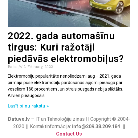
2022. gada automašīnu
tirgus: Kuri ražotāji
piedāvās elektromobiļus?
Baiba
2. February, 2022
Elektromobiļu popularitāte nenoliedzami aug – 2021. gada
pirmajā pusē elektromobiļu pārdošanas apjomi pieauga par
veseliem 168 procentiem , un otrais pusgads nebija sliktāks.
Arvien pieaugošais
Lasīt pilnu rakstu »
Datuve.lv
– IT un Tehnoloģiju ziņas || Copyright © 2004-
2020 || Kontaktinformācija:
info@209.38.209.184 ||
Contact Us