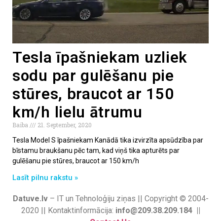
Tesla īpašniekam uzliek
sodu par gulēšanu pie
stūres, braucot ar 150
km/h lielu ātrumu
Baiba
21. September, 2020
Tesla Model S īpašniekam Kanādā tika izvirzīta apsūdzība par
bīstamu braukšanu pēc tam, kad viņš tika apturēts par
gulēšanu pie stūres, braucot ar 150 km/h
Lasīt pilnu rakstu »
Datuve.lv
– IT un Tehnoloģiju ziņas || Copyright © 2004-
2020 || Kontaktinformācija:
info@209.38.209.184 ||