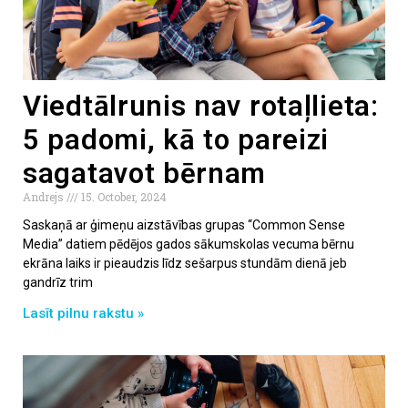
Viedtālrunis nav rotaļlieta:
5 padomi, kā to pareizi
sagatavot bērnam
Andrejs
15. October, 2024
Saskaņā ar ģimeņu aizstāvības grupas “Common Sense
Media” datiem pēdējos gados sākumskolas vecuma bērnu
ekrāna laiks ir pieaudzis līdz sešarpus stundām dienā jeb
gandrīz trim
Lasīt pilnu rakstu »