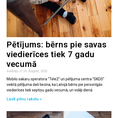
Pētījums: bērns pie savas
viedierīces tiek 7 gadu
vecumā
Andrejs
19. August, 2021
Mobilo sakaru operatora “Tele2” un pētījuma centra “SKDS”
veiktā pētījuma dati liecina, ka Latvijā bērns pie personīgās
viedierīces tiek septiņu gadu vecumā, un vidēji dienā
Lasīt pilnu rakstu »