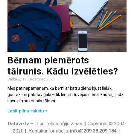
Bērnam piemērots
tālrunis. Kādu izvēlēties?
Baiba
17. December, 2020
Mēs pat nepamanām, kā bērni ar katru dienu kļūst lielāki,
gudrāki un patstāvīgāki – tik lēnām tuvojas diena, kad viņi lūdz
savu pirmo mobilo tālruni.
Lasīt pilnu rakstu »
Datuve.lv
– IT un Tehnoloģiju ziņas || Copyright © 2004-
2020 || Kontaktinformācija:
info@209.38.209.184 ||