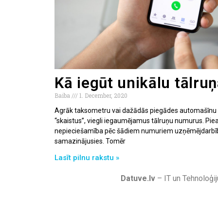
Kā iegūt unikālu tālr
Baiba
1. December, 2020
Agrāk taksometru vai dažādās piegādes automašīnu 
“skaistus”, viegli iegaumējamus tālruņu numurus. Pieau
nepieciešamība pēc šādiem numuriem uzņēmējdarbība
samazinājusies. Tomēr
Lasīt pilnu rakstu »
Datuve.lv
– IT un Tehnoloģij