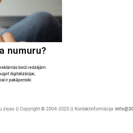
uņa numuru?
reklāmās bieži redzējām
got digitalizācijai,
i ir pakāpeniski
u ziņas || Copyright © 2004-2020 || Kontaktinformācija:
info@20