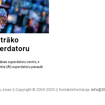
ātrāko
perdatoru
lākais superdatoru centrs, ir
ekta (AI) superdatoru pasaulē.
u ziņas || Copyright © 2004-2020 || Kontaktinformācija:
info@20