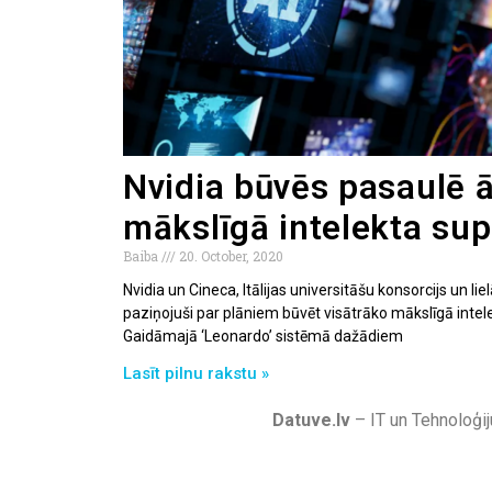
Nvidia būvēs pasaulē 
mākslīgā intelekta su
Baiba
20. October, 2020
Nvidia un Cineca, Itālijas universitāšu konsorcijs un lie
paziņojuši par plāniem būvēt visātrāko mākslīgā intel
Gaidāmajā ‘Leonardo’ sistēmā dažādiem
Lasīt pilnu rakstu »
Datuve.lv
– IT un Tehnoloģij