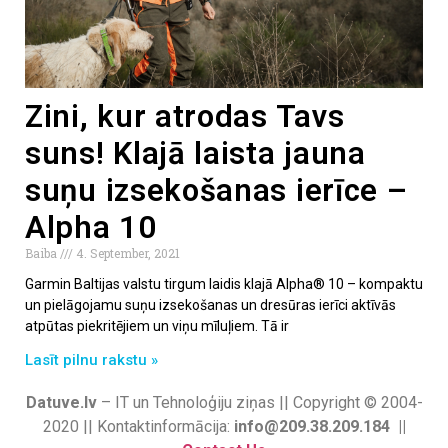
Zini, kur atrodas Tavs
suns! Klajā laista jauna
suņu izsekošanas ierīce –
Alpha 10
Baiba
4. September, 2021
Garmin Baltijas valstu tirgum laidis klajā Alpha® 10 – kompaktu
un pielāgojamu suņu izsekošanas un dresūras ierīci aktīvās
atpūtas piekritējiem un viņu mīluļiem. Tā ir
Lasīt pilnu rakstu »
Datuve.lv
– IT un Tehnoloģiju ziņas || Copyright © 2004-
2020 || Kontaktinformācija:
info@209.38.209.184 ||