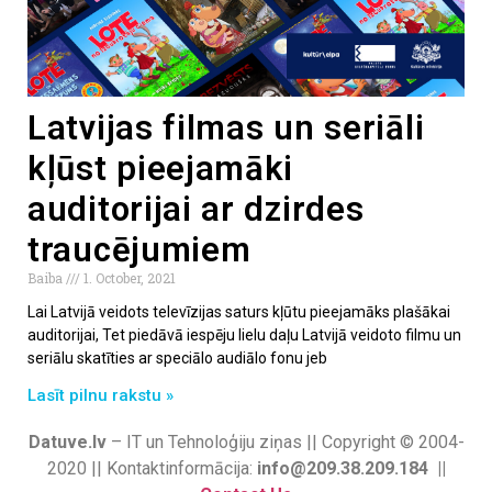
Latvijas filmas un seriāli
kļūst pieejamāki
auditorijai ar dzirdes
traucējumiem
Baiba
1. October, 2021
Lai Latvijā veidots televīzijas saturs kļūtu pieejamāks plašākai
auditorijai, Tet piedāvā iespēju lielu daļu Latvijā veidoto filmu un
seriālu skatīties ar speciālo audiālo fonu jeb
Lasīt pilnu rakstu »
Datuve.lv
– IT un Tehnoloģiju ziņas || Copyright © 2004-
2020 || Kontaktinformācija:
info@209.38.209.184 ||