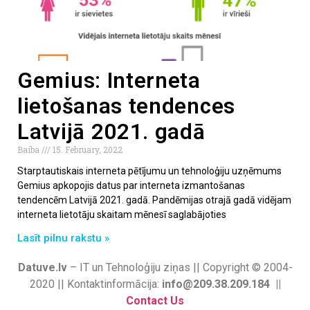
Gemius: Interneta
lietošanas tendences
Latvijā 2021. gadā
Baiba
15. February, 2022
Starptautiskais interneta pētījumu un tehnoloģiju uzņēmums
Gemius apkopojis datus par interneta izmantošanas
tendencēm Latvijā 2021. gadā. Pandēmijas otrajā gadā vidējam
interneta lietotāju skaitam mēnesī saglabājoties
Lasīt pilnu rakstu »
Datuve.lv
– IT un Tehnoloģiju ziņas || Copyright © 2004-
2020 || Kontaktinformācija:
info@209.38.209.184 ||
Contact Us