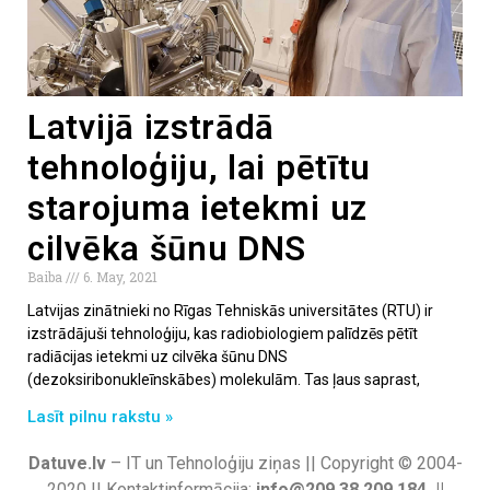
Latvijā izstrādā
tehnoloģiju, lai pētītu
starojuma ietekmi uz
cilvēka šūnu DNS
Baiba
6. May, 2021
Latvijas zinātnieki no Rīgas Tehniskās universitātes (RTU) ir
izstrādājuši tehnoloģiju, kas radiobiologiem palīdzēs pētīt
radiācijas ietekmi uz cilvēka šūnu DNS
(dezoksiribonukleīnskābes) molekulām. Tas ļaus saprast,
Lasīt pilnu rakstu »
Datuve.lv
– IT un Tehnoloģiju ziņas || Copyright © 2004-
2020 || Kontaktinformācija:
info@209.38.209.184 ||