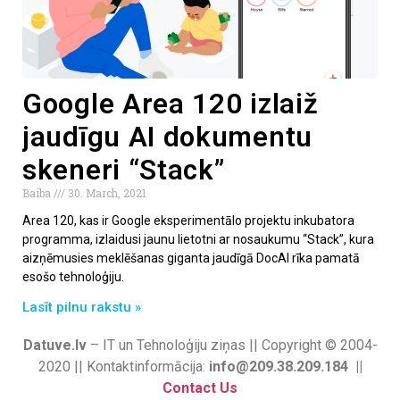
Google Area 120 izlaiž
jaudīgu AI dokumentu
skeneri “Stack”
Baiba
30. March, 2021
Area 120, kas ir Google eksperimentālo projektu inkubatora
programma, izlaidusi jaunu lietotni ar nosaukumu “Stack”, kura
aizņēmusies meklēšanas giganta jaudīgā DocAI rīka pamatā
esošo tehnoloģiju.
Lasīt pilnu rakstu »
Datuve.lv
– IT un Tehnoloģiju ziņas || Copyright © 2004-
2020 || Kontaktinformācija:
info@209.38.209.184 ||
Contact Us