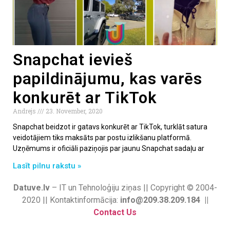
Snapchat ievieš
papildinājumu, kas varēs
konkurēt ar TikTok
Andrejs
23. November, 2020
Snapchat beidzot ir gatavs konkurēt ar TikTok, turklāt satura
veidotājiem tiks maksāts par postu izlikšanu platformā.
Uzņēmums ir oficiāli paziņojis par jaunu Snapchat sadaļu ar
Lasīt pilnu rakstu »
Datuve.lv
– IT un Tehnoloģiju ziņas || Copyright © 2004-
2020 || Kontaktinformācija:
info@209.38.209.184 ||
Contact Us