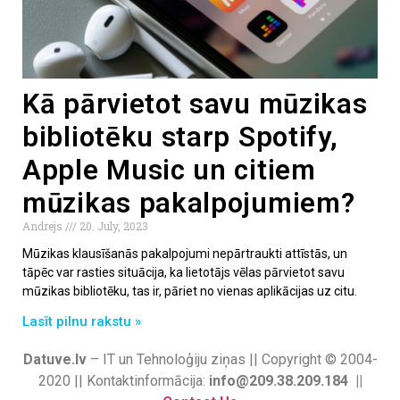
Kā pārvietot savu mūzikas
bibliotēku starp Spotify,
Apple Music un citiem
mūzikas pakalpojumiem?
Andrejs
20. July, 2023
Mūzikas klausīšanās pakalpojumi nepārtraukti attīstās, un
tāpēc var rasties situācija, ka lietotājs vēlas pārvietot savu
mūzikas bibliotēku, tas ir, pāriet no vienas aplikācijas uz citu.
Lasīt pilnu rakstu »
Datuve.lv
– IT un Tehnoloģiju ziņas || Copyright © 2004-
2020 || Kontaktinformācija:
info@209.38.209.184 ||