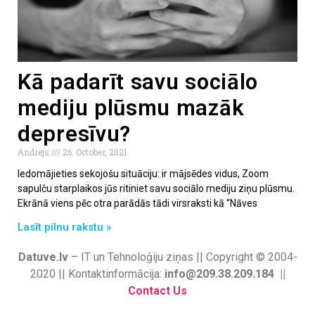
Kā padarīt savu sociālo
mediju plūsmu mazāk
depresīvu?
Andrejs
26. October, 2021
Iedomājieties sekojošu situāciju: ir mājsēdes vidus, Zoom
sapulču starplaikos jūs ritiniet savu sociālo mediju ziņu plūsmu.
Ekrānā viens pēc otra parādās tādi virsraksti kā “Nāves
Lasīt pilnu rakstu »
Datuve.lv
– IT un Tehnoloģiju ziņas || Copyright © 2004-
2020 || Kontaktinformācija:
info@209.38.209.184 ||
Contact Us