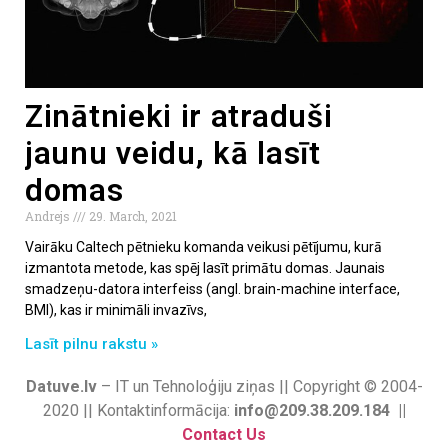
Zinātnieki ir atraduši
jaunu veidu, kā lasīt
domas
Andrejs
29. March, 2021
Vairāku Caltech pētnieku komanda veikusi pētījumu, kurā
izmantota metode, kas spēj lasīt primātu domas. Jaunais
smadzeņu-datora interfeiss (angl. brain-machine interface,
BMI), kas ir minimāli invazīvs,
Lasīt pilnu rakstu »
Datuve.lv
– IT un Tehnoloģiju ziņas || Copyright © 2004-
2020 || Kontaktinformācija:
info@209.38.209.184 ||
Contact Us