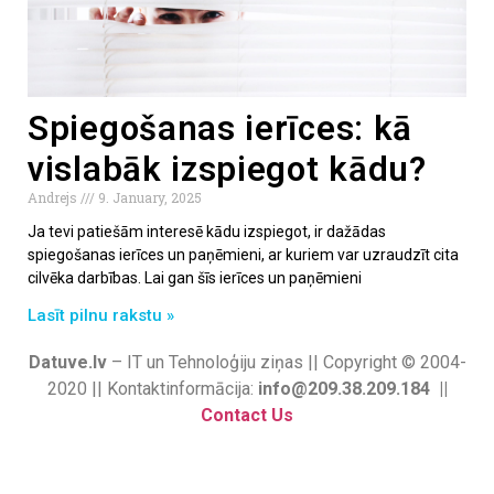
Spiegošanas ierīces: kā
vislabāk izspiegot kādu?
Andrejs
9. January, 2025
Ja tevi patiešām interesē kādu izspiegot, ir dažādas
spiegošanas ierīces un paņēmieni, ar kuriem var uzraudzīt cita
cilvēka darbības. Lai gan šīs ierīces un paņēmieni
Lasīt pilnu rakstu »
Datuve.lv
– IT un Tehnoloģiju ziņas || Copyright © 2004-
2020 || Kontaktinformācija:
info@209.38.209.184 ||
Contact Us